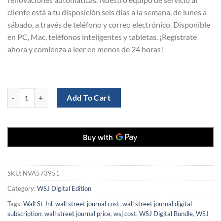
cliente está a tu disposición seis días a la semana, de lunes a
sábado, a través de teléfono y correo electrónico. Disponible
en PC, Mac, teléfonos inteligentes y tabletas. ¡Regístrate
ahora y comienza a leer en menos de 24 horas!
Suscripción a Wall Street Journal en español por 2 años quantity
Add To Cart
SKU:
NVA573951
Category:
WSJ Digital Edition
Tags:
Wall St Jnl
,
wall street journal cost
,
wall street journal digital
subscription
,
wall street journal price
,
wsj cost
,
WSJ Digital Bundle
,
WSJ