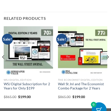
RELATED PRODUCTS
Sale!
Sale!
WSJ DIGITAL EDITION
THE ECONOMIST DIGITAL EDITION
WSJ Digital Subscription for 2
Wall St Jnl and The Economist
Years for Only $199
Combo Package for 2 Years
Original
Current
Original
Current
$
865.00
$
199.00
$
865.00
$
199.00
price
price
price
price
was:
is:
was:
is:
0
$865.00.
$199.00.
$865.00.
$199.00.