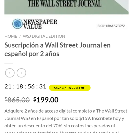
HOME
/
WSJ DIGITAL EDITION
Suscripción a Wall Street Journal en
español por 2 años
21
:
18
:
56
:
31
Save Up To 77% Off!
Original
Current
865.00
199.00
$
$
price
price
Adquiere 2 años de acceso digital completo a The Wall Street
was:
is:
Journal WSJ en Español por tan solo $159. Inscríbete hoy y
$865.00.
$199.00.
obtén un descuento del 70%, sin costos inesperados ni
renovaciones automáticas. Nuestro equipo de servicio al